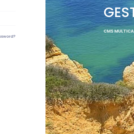
GES
CMS MULTICAN
ssword?